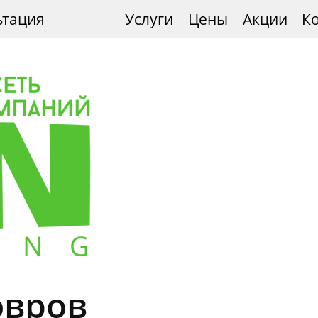
ьтация
Услуги
Цены
Акции
К
овров