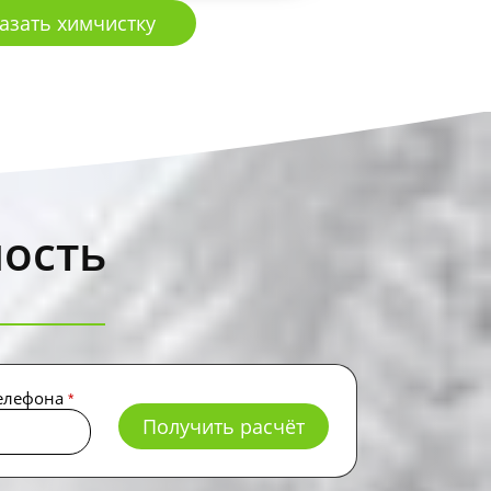
азать химчистку
мость
елефона
*
Получить расчёт