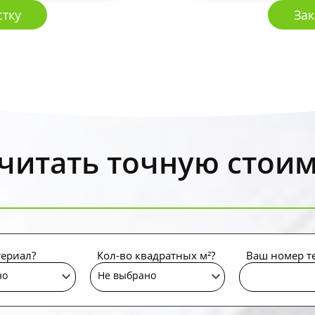
Зак
стку
читать точную стои
териал?
Кол-во квадратных м²?
Ваш номер т