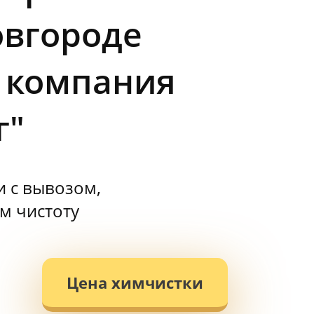
овгороде
 компания
г"
и с вывозом,
м чистоту
Цена химчистки